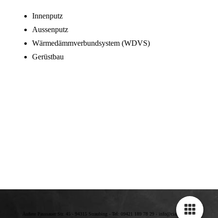
Innenputz
Aussenputz
Wärmedämmverbundsystem (WDVS)
Gerüstbau
Äußere Passsauer Str. 45 - 94315 Straubing - Tel: 09421 189 78 29 - info@ciaramella.de